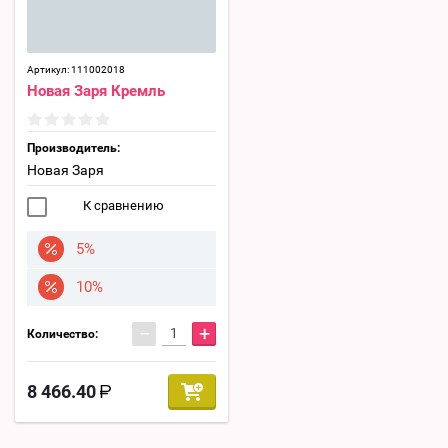
Артикул:
111002018
Новая Заря Кремль
Производитель:
Новая Заря
К сравнению
5%
10%
−
+
Количество:
8 466.40