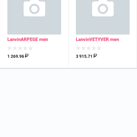
LanvinARPEGE men
LanvinVETYVER men
1 269.96
3 915.71